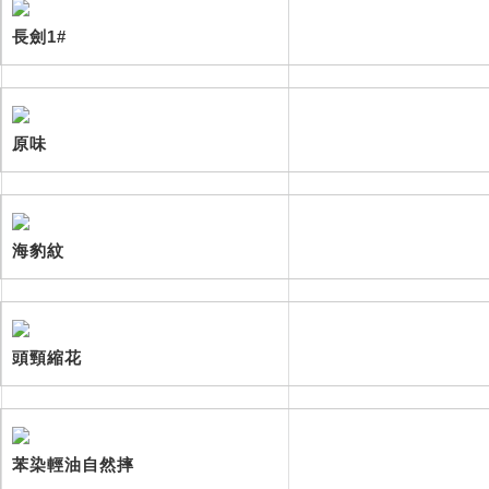
長劍1#
原味
海豹紋
頭頸縮花
苯染輕油自然摔