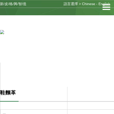
新/皮/格/興/智/造
語言選擇 >
Chinese
-
English
91看片网址入口體係
PRODUCTS
鞋麵革