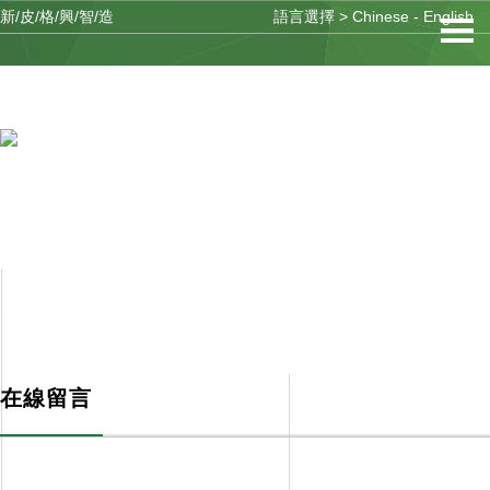
新/皮/格/興/智/造
語言選擇 >
Chinese
-
English
客戶服務
SERVICES
在線留言