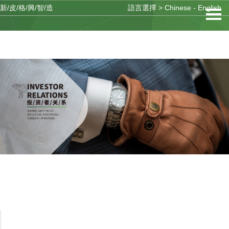
新/皮/格/興/智/造
語言選擇 >
Chinese
-
English